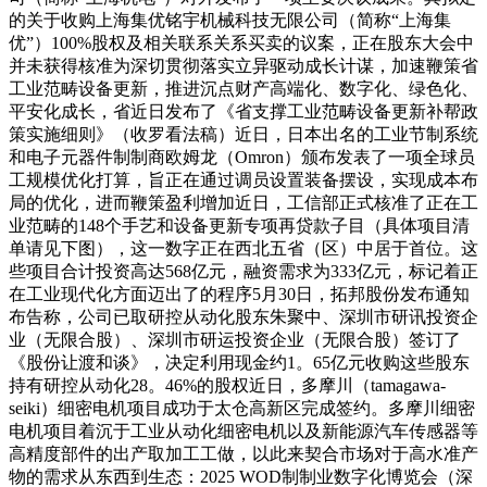
的关于收购上海集优铭宇机械科技无限公司（简称“上海集
优”）100%股权及相关联系关系买卖的议案，正在股东大会中
并未获得核准为深切贯彻落实立异驱动成长计谋，加速鞭策省
工业范畴设备更新，推进沉点财产高端化、数字化、绿色化、
平安化成长，省近日发布了《省支撑工业范畴设备更新补帮政
策实施细则》（收罗看法稿）近日，日本出名的工业节制系统
和电子元器件制制商欧姆龙（Omron）颁布发表了一项全球员
工规模优化打算，旨正在通过调员设置装备摆设，实现成本布
局的优化，进而鞭策盈利增加近日，工信部正式核准了正在工
业范畴的148个手艺和设备更新专项再贷款子目（具体项目清
单请见下图），这一数字正在西北五省（区）中居于首位。这
些项目合计投资高达568亿元，融资需求为333亿元，标记着正
在工业现代化方面迈出了的程序5月30日，拓邦股份发布通知
布告称，公司已取研控从动化股东朱聚中、深圳市研讯投资企
业（无限合股）、深圳市研运投资企业（无限合股）签订了
《股份让渡和谈》，决定利用现金约1。65亿元收购这些股东
持有研控从动化28。46%的股权近日，多摩川（tamagawa-
seiki）细密电机项目成功于太仓高新区完成签约。多摩川细密
电机项目着沉于工业从动化细密电机以及新能源汽车传感器等
高精度部件的出产取加工工做，以此来契合市场对于高水准产
物的需求从东西到生态：2025 WOD制制业数字化博览会（深