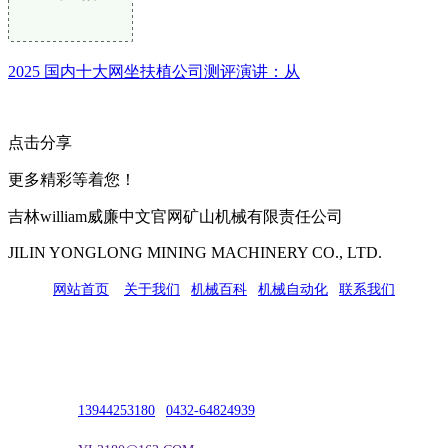
2025 国内十大网坐扶植公司测评演讲：从
点击分享
更多精彩等着您！
吉林william威廉中文官网矿山机械有限责任公司
JILIN YONGLONG MINING MACHINERY CO., LTD.
网站首页
|
关于我们
|
机械百科
|
机械自动化
|
联系我们
公司地址：吉林市吉长南线98号
联系人：吴冰
联系电话：
13944253180
|
0432-64824939