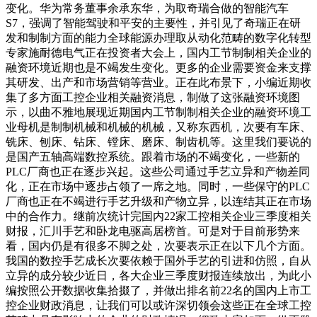
变化。华为常务董事余承东华，为取奇瑞合做的智能汽车
S7，强调了智能驾驶和平安的主要性，并引见了奇瑞正在研
发和制制方面的能力全球能源办理取从动化范畴的数字化转型
专家施耐德电气正在投资者大会上，国内工节制制相关企业的
融资环境近期也是不竭发生变化。更多的企业需要资金来支撑
其研发、出产和市场营销等营业。正在此布景下，小编近期收
集了多方面工控企业相关融资消息，制做了这张融资环境图
示，以曲不雅地展现近期国内工节制制相关企业的融资环境工
业母机是制制机械和机械的机械，又称东西机，次要有车床、
铣床、刨床、钻床、镗床、磨床、制齿机等。这里我们要说的
是国产五轴高端数控系统。跟着市场的不竭变化，一些新的
PLC厂商也正在逐步兴起。这些公司通过手艺立异和产物差同
化，正在市场中逐步占领了一席之地。同时，一些保守的PLC
厂商也正在不竭进行手艺升级和产物立异，以连结其正在市场
中的合作力。继前次统计完国内22家工控相关企业三季度相关
财报，汇川手艺和卧龙电驱高居榜首。可是对于目前形势来
看，国内仍是有很多不脚之处，次要表示正在以下几个方面。
我国的数控手艺成长次要依赖于国外手艺的引进和仿照，自从
立异的成分较少近日，各大企业三季度财报连续放出，为此小
编按照公开数据收集拾掇了，并做出排名前22名的国内上市工
控企业财政消息，让我们可以或许深切领会这些正在全球工控