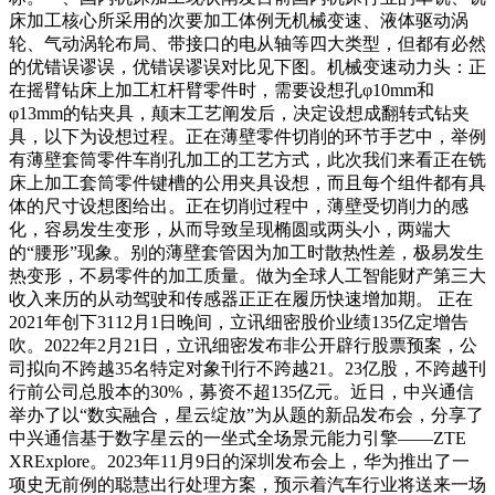
床加工核心所采用的次要加工体例无机械变速、液体驱动涡
轮、气动涡轮布局、带接口的电从轴等四大类型，但都有必然
的优错误谬误，优错误谬误对比见下图。机械变速动力头：正
在摇臂钻床上加工杠杆臂零件时，需要设想孔φ10mm和
φ13mm的钻夹具，颠末工艺阐发后，决定设想成翻转式钻夹
具，以下为设想过程。正在薄壁零件切削的环节手艺中，举例
有薄壁套筒零件车削孔加工的工艺方式，此次我们来看正在铣
床上加工套筒零件键槽的公用夹具设想，而且每个组件都有具
体的尺寸设想图给出。正在切削过程中，薄壁受切削力的感
化，容易发生变形，从而导致呈现椭圆或两头小，两端大
的“腰形”现象。别的薄壁套管因为加工时散热性差，极易发生
热变形，不易零件的加工质量。做为全球人工智能财产第三大
收入来历的从动驾驶和传感器正正在履历快速增加期。 正在
2021年创下3112月1日晚间，立讯细密股价业绩135亿定增告
吹。2022年2月21日，立讯细密发布非公开辟行股票预案，公
司拟向不跨越35名特定对象刊行不跨越21。23亿股，不跨越刊
行前公司总股本的30%，募资不超135亿元。近日，中兴通信
举办了以“数实融合，星云绽放”为从题的新品发布会，分享了
中兴通信基于数字星云的一坐式全场景元能力引擎——ZTE
XRExplore。2023年11月9日的深圳发布会上，华为推出了一
项史无前例的聪慧出行处理方案，预示着汽车行业将送来一场