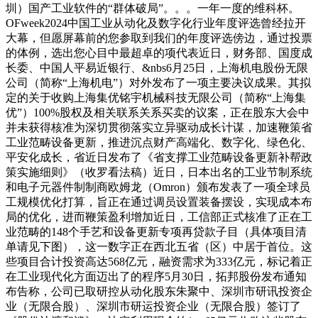
圳）国产工业软件的“群体破局”。。。一年一度的维科杯。
OFweek2024中国工业从动化及数字化行业年度评选曾经拉开
大幕，但愿屏幕前的您参取到我们的年度评选傍边，通过投票
的体例，选出您心目中最超卓的项代表近日，财务部、国度成
长委、中国人平易近银行、&nbs6月25日，上海机电股份无限
公司（简称“上海机电”）对外发布了一项主要决议成果。其拟
定的关于收购上海集优铭宇机械科技无限公司（简称“上海集
优”）100%股权及相关联系关系买卖的议案，正在股东大会中
并未获得核准为深切贯彻落实立异驱动成长计谋，加速鞭策省
工业范畴设备更新，推进沉点财产高端化、数字化、绿色化、
平安化成长，省近日发布了《省支撑工业范畴设备更新补帮政
策实施细则》（收罗看法稿）近日，日本出名的工业节制系统
和电子元器件制制商欧姆龙（Omron）颁布发表了一项全球员
工规模优化打算，旨正在通过调员设置装备摆设，实现成本布
局的优化，进而鞭策盈利增加近日，工信部正式核准了正在工
业范畴的148个手艺和设备更新专项再贷款子目（具体项目清
单请见下图），这一数字正在西北五省（区）中居于首位。这
些项目合计投资高达568亿元，融资需求为333亿元，标记着正
在工业现代化方面迈出了的程序5月30日，拓邦股份发布通知
布告称，公司已取研控从动化股东朱聚中、深圳市研讯投资企
业（无限合股）、深圳市研运投资企业（无限合股）签订了